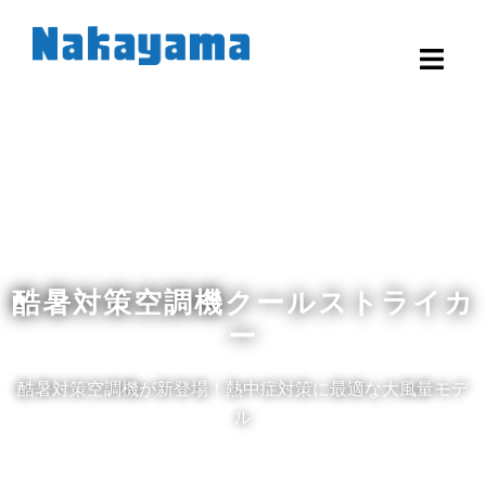
酷暑対策空調機クールストライカ
ー
酷暑対策空調機が新登場！熱中症対策に最適な大風量モデ
ル